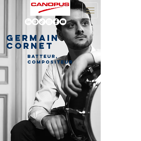
GERMAIN
CORNET
Batteur,
compositeur