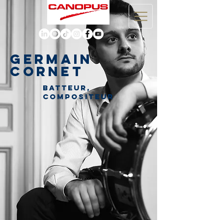
GERMAIN
CORNET
Batteur,
compositeur