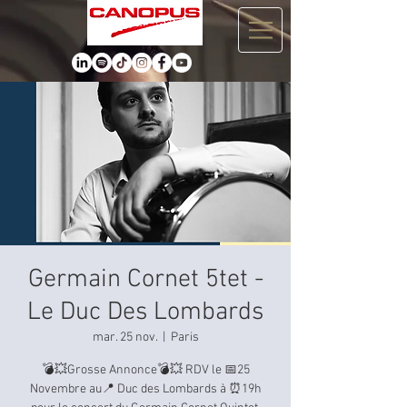
Germain Cornet 5tet -
Le Duc Des Lombards
mar. 25 nov.
  |  
Paris
💣💥Grosse Annonce💣💥 RDV le 📅25
Novembre au📍 Duc des Lombards à ⏰19h