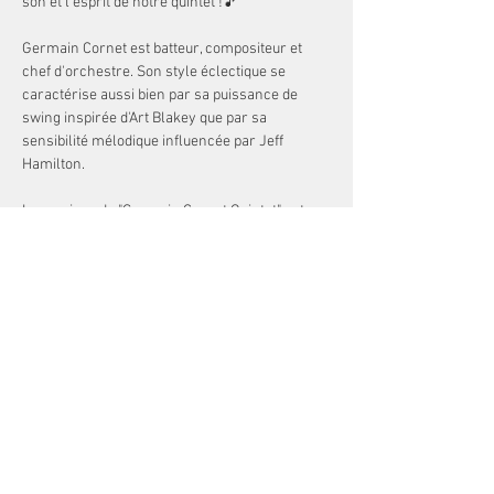
son et l'esprit de notre quintet !🎵
Germain Cornet est batteur, compositeur et 
chef d'orchestre. Son style éclectique se 
caractérise aussi bien par sa puissance de 
swing inspirée d'Art Blakey que par sa 
sensibilité mélodique influencée par Jeff 
Hamilton.
La musique du "Germain Cornet Quintet" est 
profondément inscrite dans le jazz et le blues.
Définitivement généreux et dansant, ce quintet 
s'illustre au travers de compositions 
originales, et des grands standards du jazz 
américain.
Germain Cornet : Batterie / Leader 🥁
Afficher plus