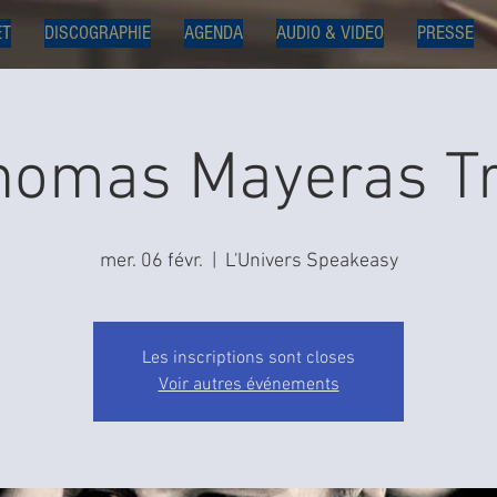
ET
DISCOGRAPHIE
AGENDA
AUDIO & VIDEO
PRESSE
homas Mayeras Tr
mer. 06 févr.
  |  
L'Univers Speakeasy
Les inscriptions sont closes
Voir autres événements