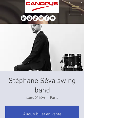
Stéphane Séva swing
band
sam. 04 févr.
  |  
Paris
Aucun billet en vente