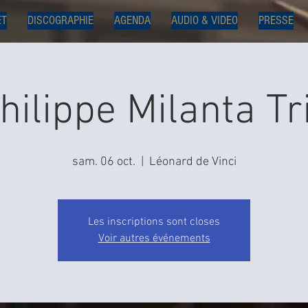
ET
DISCOGRAPHIE
AGENDA
AUDIO & VIDEO
PRESSE
hilippe Milanta Tr
sam. 06 oct.
  |  
Léonard de Vinci
Les inscriptions sont closes
Voir autres événements