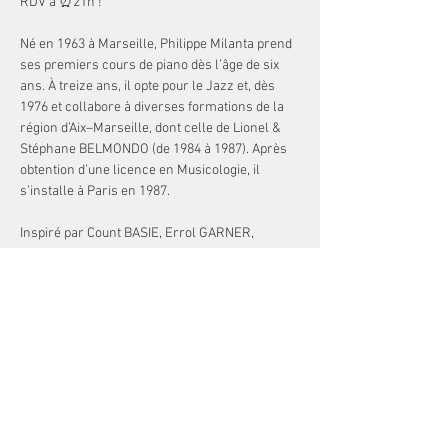
RDV à ⏰21h !
Né en 1963 à Marseille, Philippe Milanta prend 
ses premiers cours de piano dès l’âge de six 
ans. À treize ans, il opte pour le Jazz et, dès 
1976 et collabore à diverses formations de la 
région d’Aix–Marseille, dont celle de Lionel & 
Stéphane BELMONDO (de 1984 à 1987). Après 
obtention d’une licence en Musicologie, il 
s’installe à Paris en 1987.
Inspiré par Count BASIE, Errol GARNER, 
Ahmad JAMAL ou Duke ELLINGTON, Philippe 
Milanta a su trouver un style inventif mêlant sa 
culture jazz à celles d’autres musiques. Sa 
science de l’harmonie, son jeu nuancé, incisif 
privilégient originalité, intensité, surprises et 
ruptures, swing et émotion.
A la tête de ses propres formations du trio au 
nonet en passant par le » Swing Reloaded 5″ 
quintet ou »…