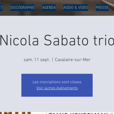
ET
DISCOGRAPHIE
AGENDA
AUDIO & VIDEO
PRESSE
Nicola Sabato tri
sam. 11 sept.
  |  
Cavalaire-sur-Mer
Les inscriptions sont closes
Voir autres événements