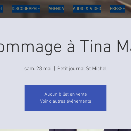
ET
DISCOGRAPHIE
AGENDA
AUDIO & VIDEO
PRESSE
ommage à Tina M
sam. 28 mai
  |  
Petit journal St Michel
Aucun billet en vente
Voir d'autres événements