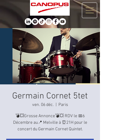
Germain Cornet 5tet
ven. 06 déc.
  |  
Paris
💣💥Grosse Annonce💣💥 RDV le 📅6
Décembre au📍 Melville à ⏰21H pour le
concert du Germain Cornet Quintet.