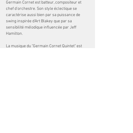
Germain Cornet est batteur, compositeur et 
chef d'orchestre. Son style éclectique se 
caractérise aussi bien par sa puissance de 
swing inspirée d'Art Blakey que par sa 
sensibilité mélodique influencée par Jeff 
Hamilton.
La musique du "Germain Cornet Quintet" est 
profondément inscrite dans le jazz et le blues.
Définitivement généreux et dansant, ce quintet 
s'illustre au travers de compositions 
originales, et des grands standards du jazz 
américain.
Germain Cornet : Batterie / Leader 🥁
Afficher plus