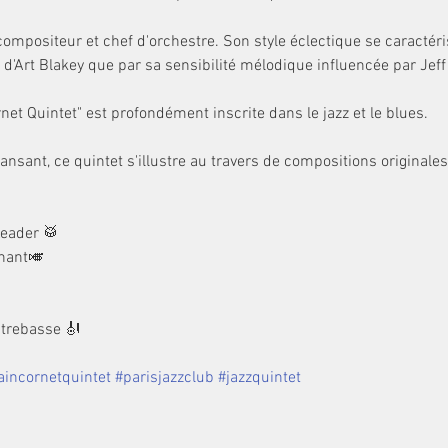
compositeur et chef d'orchestre. Son style éclectique se caractéri
d'Art Blakey que par sa sensibilité mélodique influencée par Jeff 
t Quintet" est profondément inscrite dans le jazz et le blues.

nsant, ce quintet s'illustre au travers de compositions originale
eader 🥁

hant🎺

trebasse 🎻

incornetquintet
#parisjazzclub
#jazzquintet