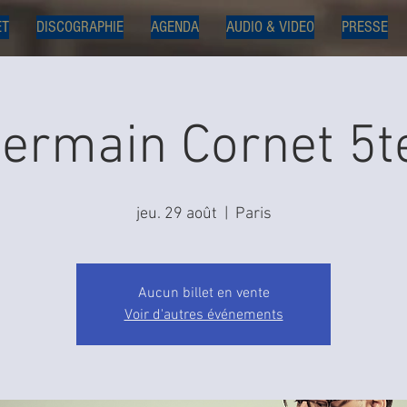
ET
DISCOGRAPHIE
AGENDA
AUDIO & VIDEO
PRESSE
ermain Cornet 5t
jeu. 29 août
  |  
Paris
Aucun billet en vente
Voir d'autres événements