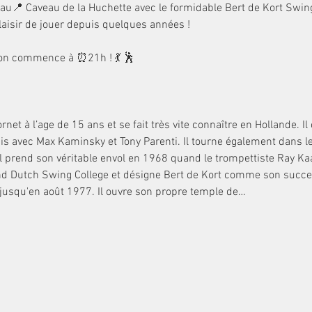
rs au📍 Caveau de la Huchette avec le formidable Bert de Kort Swin
plaisir de jouer depuis quelques années !
t on commence à ⏰21h ! 💃 🕺
et à l’age de 15 ans et se fait très vite connaître en Hollande. 
is avec Max Kaminsky et Tony Parenti. Il tourne également dans le 
l prend son véritable envol en 1968 quand le trompettiste Ray Kaar
nd Dutch Swing College et désigne Bert de Kort comme son succes
jusqu'en août 1977. Il ouvre son propre temple de…