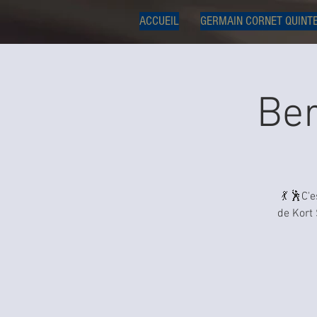
ACCUEIL
GERMAIN CORNET QUINT
Ber
💃 🕺C'
de Kort 