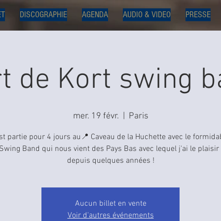
ET
DISCOGRAPHIE
AGENDA
AUDIO & VIDEO
PRESSE
t de Kort swing 
mer. 19 févr.
  |  
Paris
est partie pour 4 jours au📍 Caveau de la Huchette avec le formida
Swing Band qui nous vient des Pays Bas avec lequel j'ai le plaisir
depuis quelques années !
Aucun billet en vente
Voir d'autres événements