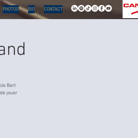
PHOTOS
BIO
CONTACT
band
ble Bert
 de jouer